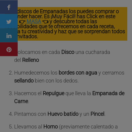
Los discos de Empanadas los puedes comprar o
aprender hacer. Es ¡Muy Fácil! has Click en este
Link: 👉
MASA
👈 y descubre todas las
posibilidades que te ofrecemos en cada receta,
suma tu creatividad y haz que se sorprendan todos
tus invitados.
Colocamos en cada
Disco
una cucharada
del
Relleno
Humedecemos los
bordes con agua
y cerramos
sellando
bien con los dedos.
Hacemos el
Repulgue
que lleva la
Empanada de
Carne
.
Pintamos con
Huevo batido
y un
Pincel
.
Llevamos al
Horno
(previamente calentado a