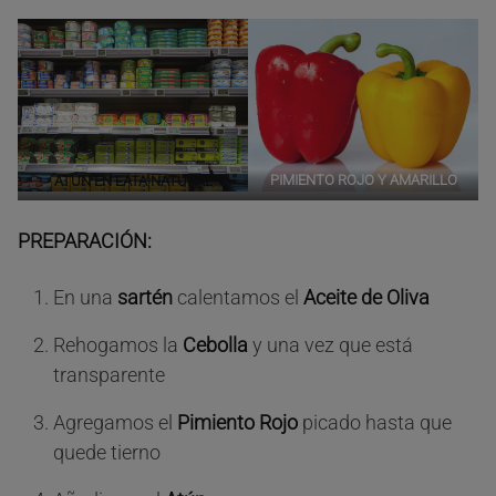
PIMIENTO ROJO Y AMARILLO
ATÚN EN LATA NATURAL
PREPARACIÓN:
En una
sartén
calentamos el
Aceite de Oliva
Rehogamos la
Cebolla
y una vez que está
transparente
Agregamos el
Pimiento Rojo
picado hasta que
quede tierno