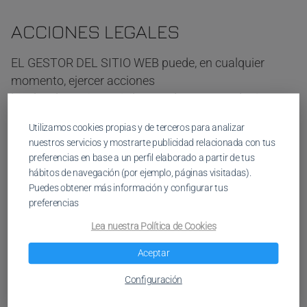
ACCIONES LEGALES
EL GESTOR DEL SITIO WEB puede, en cualquier
momento, ejercer acciones
legales de carácter civil o penal, contra cualquier
persona que realice un uso
Utilizamos cookies propias y de terceros para analizar
indebido del contenido expuesto en el sitio web, o por
nuestros servicios y mostrarte publicidad relacionada con tus
incumplir con estos
preferencias en base a un perfil elaborado a partir de tus
términos y condiciones. Se aplicará en todo
hábitos de navegación (por ejemplo, páginas visitadas).
momento la legislación del territorio
Puedes obtener más información y configurar tus
preferencias
de España y en caso de algún conflicto, las partes se
someterán a la
Lea nuestra Política de Cookies
jurisdicción de Barcelona, España, por ser el domicilio
Aceptar
del titular del sitio web.
Configuración