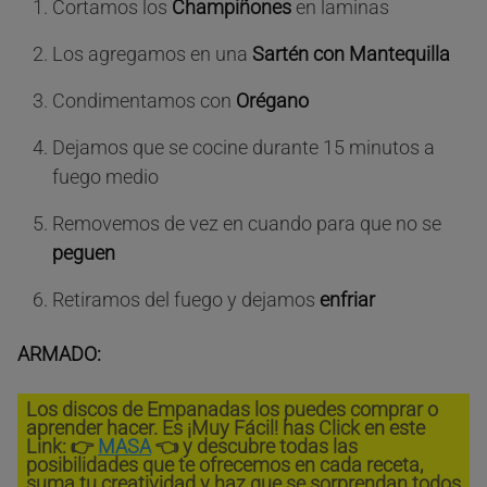
Cortamos los
Champiñones
en laminas
Los agregamos en una
Sartén con Mantequilla
Condimentamos con
Orégano
Dejamos que se cocine durante 15 minutos a
fuego medio
Removemos de vez en cuando para que no se
peguen
Retiramos del fuego y dejamos
enfriar
ARMADO:
Los discos de Empanadas los puedes comprar o
aprender hacer. Es ¡Muy Fácil! has Click en este
Link: 👉
MASA
👈 y descubre todas las
posibilidades que te ofrecemos en cada receta,
suma tu creatividad y haz que se sorprendan todos