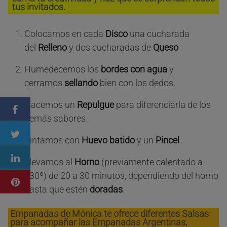
tus invitados.
Colocamos en cada
Disco
una cucharada
del
Relleno
y dos cucharadas de
Queso
Humedecemos los
bordes con agua
y
cerramos
sellando
bien con los dedos.
Hacemos un
Repulgue
para diferenciarla de los
demás sabores.
Pintamos con
Huevo batido
y un
Pincel
.
Llevamos al
Horno
(previamente calentado a
230º) de 20 a 30 minutos, dependiendo del horno
hasta que estén
doradas
.
Empanadas de Mónica te ofrece diferentes Salsas
para acompañar las Empanadas Argentinas,